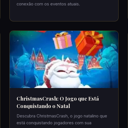
conexão com os eventos atuais.
ChristmasCrash: O Jogo que Está
Conquistando o Natal
Descubra ChristmasCrash, o jogo natalino que
está conquistando jogadores com sua