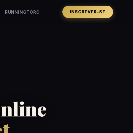
RUNNINGTORO
INSCREVER-SE
nline
et