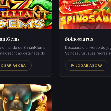
liantGems
Spinosaurus
e o mundo de BrilliantGems
Descubra o universo do jo
a descrição detalhada do
Spinosaurus, suas regras e
suas regras e conexão com
imersão no mundo pré-hist
ntos atuais.
JOGAR AGORA
▶ JOGAR AGORA