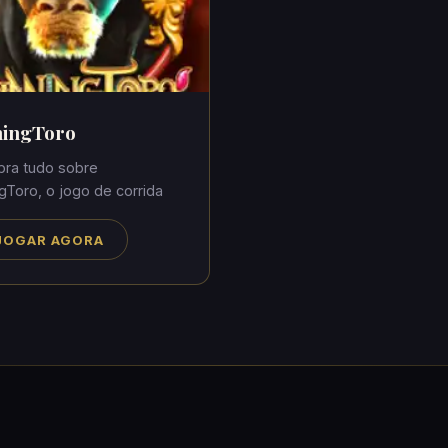
ingToro
ra tudo sobre
gToro, o jogo de corrida
ca que está conquistando
res ao redor do mundo.
JOGAR AGORA
a as regras e os eventos