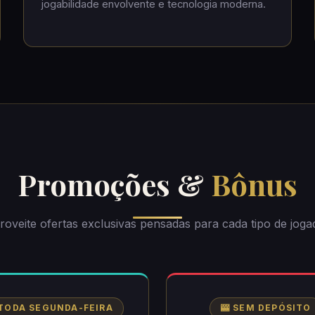
jogabilidade envolvente e tecnologia moderna.
Promoções &
Bônus
roveite ofertas exclusivas pensadas para cada tipo de joga
 TODA SEGUNDA-FEIRA
🎰 SEM DEPÓSITO