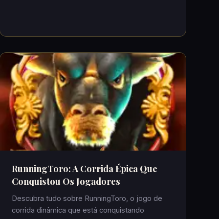
RunningToro: A Corrida Épica Que
Conquistou Os Jogadores
Descubra tudo sobre RunningToro, o jogo de
corrida dinâmica que está conquistando