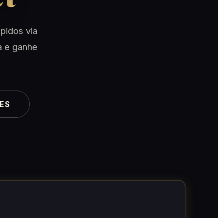
ápidos via
a e ganhe
ES