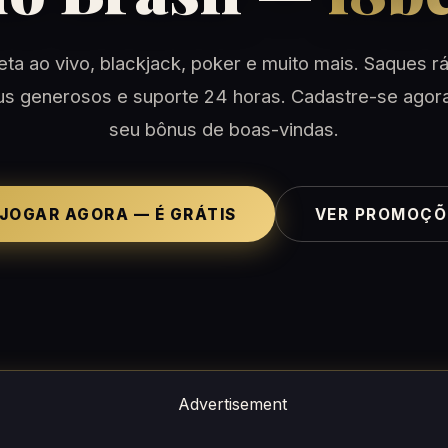
leta ao vivo, blackjack, poker e muito mais. Saques r
us generosos e suporte 24 horas. Cadastre-se agor
seu bônus de boas-vindas.
 JOGAR AGORA — É GRÁTIS
VER PROMOÇÕ