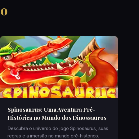
no
Spinosaurus: Uma Aventura Pré-
Histórica no Mundo dos Dinossauros
Descubra o universo do jogo Spinosaurus, suas
regras e a imersão no mundo pré-histórico.